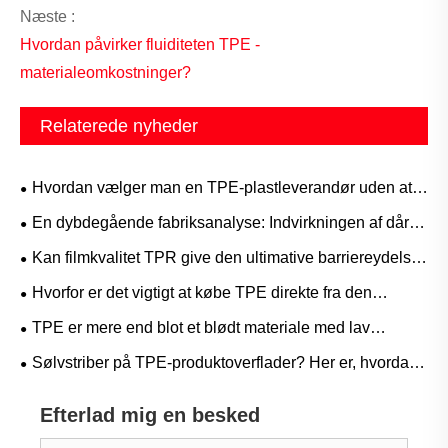
Næste :
Hvordan påvirker fluiditeten TPE -
materialeomkostninger?
Relaterede nyheder
​Hvordan vælger man en TPE-plastleverandør uden at
løbe ind i faldgruber?
En dybdegående fabriksanalyse: Indvirkningen af ​​dårlig
vedhæftning af TPE-materialer på færdige produkter
Kan filmkvalitet TPR give den ultimative barriereydelse
og elastiske genopretning, der er nødvendig for
Hvorfor er det vigtigt at købe TPE direkte fra den
avancerede medicinske og beskyttende film?
originale producent? En Supply Chain-fordel, du ikke har
TPE er mere end blot et blødt materiale med lav
råd til at ignorere
temperatur – applikationer, hvor det virkelig skinner ved
Sølvstriber på TPE-produktoverflader? Her er, hvordan
høje temperaturer
producenter løser problemet!
Efterlad mig en besked