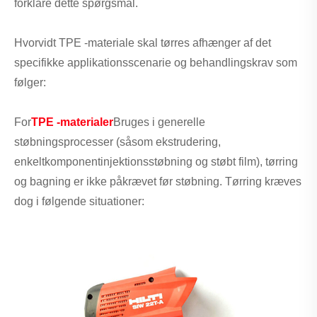
forklare dette spørgsmål.
Hvorvidt TPE -materiale skal tørres afhænger af det
specifikke applikationsscenarie og behandlingskrav som
følger:
For
TPE -materialer
Bruges i generelle
støbningsprocesser (såsom ekstrudering,
enkeltkomponentinjektionsstøbning og støbt film), tørring
og bagning er ikke påkrævet før støbning. Tørring kræves
dog i følgende situationer: