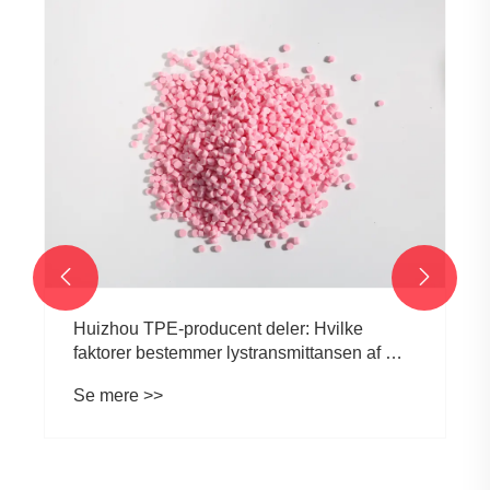


Huizhou TPE-producent deler: Hvilke
faktorer bestemmer lystransmittansen af ​​
gennemskinnelige TPE-
Se mere >>
råmaterialepartikler?