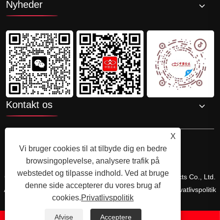
Nyheder
Kontakt os
X
Vi bruger cookies til at tilbyde dig en bedre
browsingoplevelse, analysere trafik på
webstedet og tilpasse indhold. Ved at bruge
Copyright © 2025 Shenzhenzhongsuwang Plastic Products Co., Ltd.
denne side accepterer du vores brug af
Alle rettigheder forbeholdes.
Links
Sitemap
RSS
XML
Privatlivspolitik
cookies.
Privatlivspolitik
Afvise
Acceptere