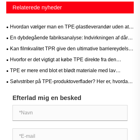
Relaterede nyheder
​Hvordan vælger man en TPE-plastleverandør uden at
løbe ind i faldgruber?
En dybdegående fabriksanalyse: Indvirkningen af ​​dårlig
vedhæftning af TPE-materialer på færdige produkter
Kan filmkvalitet TPR give den ultimative barriereydelse
og elastiske genopretning, der er nødvendig for
Hvorfor er det vigtigt at købe TPE direkte fra den
avancerede medicinske og beskyttende film?
originale producent? En Supply Chain-fordel, du ikke har
TPE er mere end blot et blødt materiale med lav
råd til at ignorere
temperatur – applikationer, hvor det virkelig skinner ved
Sølvstriber på TPE-produktoverflader? Her er, hvordan
høje temperaturer
producenter løser problemet!
Efterlad mig en besked