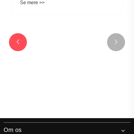


Vil fødevarekontakt TPE-overstøbning
frigive skadelige stoffer, når de fyldes med
varmt vand?
Se mere >>
Om os