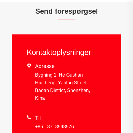
Send forespørgsel
Kontaktoplysninger

Adresse
Bygning 1, He Gushan
Huicheng, Yanluo Street,
Baoan District, Shenzhen,
Kina

Tlf
+86-13713948976