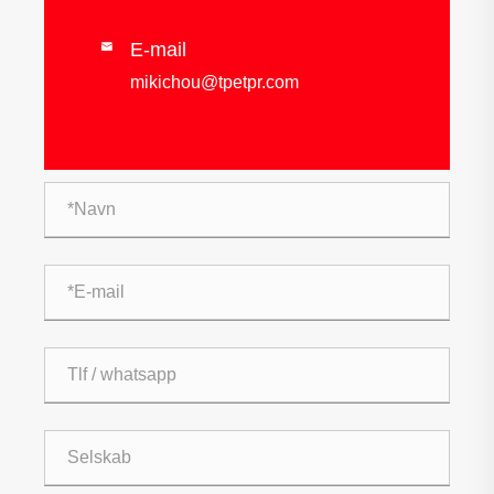
E-mail

mikichou@tpetpr.com