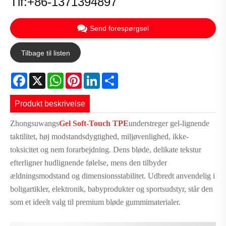
Tlf:+86-1371394897
Send forespørgsel
Tilbage til listen
Facebook
X
WhatsApp
Pinterest
LinkedIn
Share
Produkt beskrivelse
Zhongsuwangs
Gel Soft-Touch TPE
understreger gel-lignende
taktilitet, høj modstandsdygtighed, miljøvenlighed, ikke-
toksicitet og nem forarbejdning. Dens bløde, delikate tekstur
efterligner hudlignende følelse, mens den tilbyder
ældningsmodstand og dimensionsstabilitet. Udbredt anvendelig i
boligartikler, elektronik, babyprodukter og sportsudstyr, står den
som et ideelt valg til premium bløde gummimaterialer.