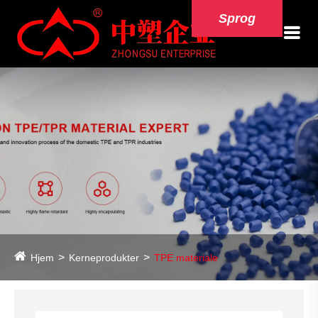
Sprog
Hjem
Kerneprodukter
TPE materiale