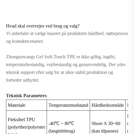
Hvad skal overvejes ved brug og valg?
Vi anbefaler at vælge baseret på produktets hårdhed, støbeproces
og kontaktscenarier.
Zhongsuwangs Gel Soft-Touch TPE er ikke-giftig, lugtfri,
temperaturbestandig, vejrbestandig og genanvendelig. Der ydes
teknisk support efter salg for at sikre stabil produktion og
forbedre udbyttet.
Teknisk Parame
ters
Materiale
Temperaturmodstand
Hårdhedsområde
Ker
Høj 
Fleksibel TPU
-40℃ ~ 80℃
Shore A 30~60
rive
(polyether/polyester
(langtidsbrug)
(kan tilpasses)
mil