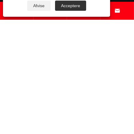
Afvise
Acceptere




Kontakt os
Copyright © 2025 Shenzhenzhongsuwang Plastic Products Co., Ltd.
Alle rettigheder forbeholdes.
Links
Sitemap
RSS
XML
Privatlivspolitik