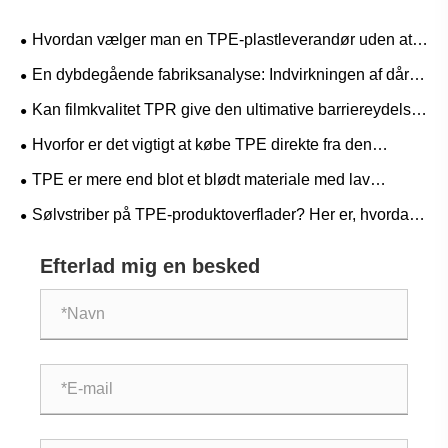
​Hvordan vælger man en TPE-plastleverandør uden at
løbe ind i faldgruber?
En dybdegående fabriksanalyse: Indvirkningen af ​​dårlig
vedhæftning af TPE-materialer på færdige produkter
Kan filmkvalitet TPR give den ultimative barriereydelse
og elastiske genopretning, der er nødvendig for
Hvorfor er det vigtigt at købe TPE direkte fra den
avancerede medicinske og beskyttende film?
originale producent? En Supply Chain-fordel, du ikke har
TPE er mere end blot et blødt materiale med lav
råd til at ignorere
temperatur – applikationer, hvor det virkelig skinner ved
Sølvstriber på TPE-produktoverflader? Her er, hvordan
høje temperaturer
producenter løser problemet!
Efterlad mig en besked