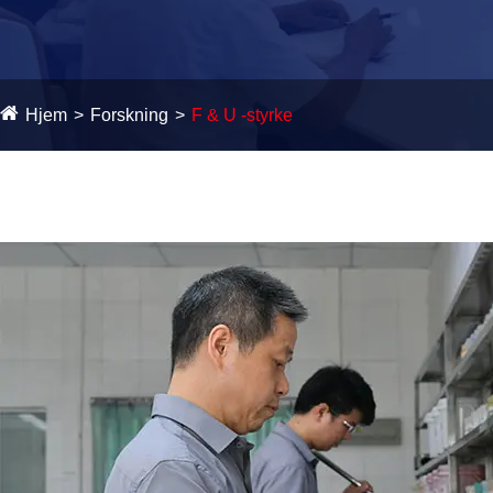
Hjem
Forskning
F & U -styrke