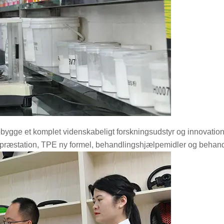
, opbygge et komplet videnskabeligt forskningsudstyr og innovat
epræstation, TPE ny formel, behandlingshjælpemidler og behand