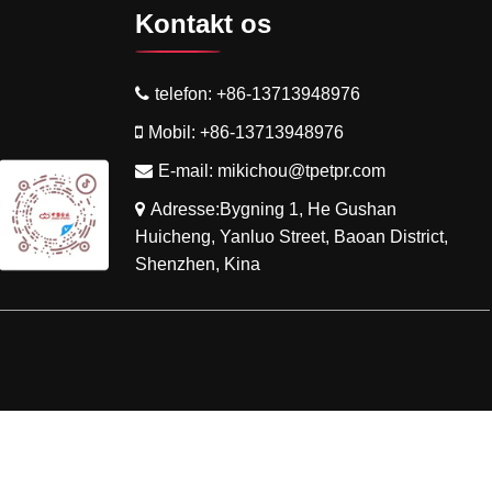
Kontakt os
telefon:
+86-13713948976
Mobil:
+86-13713948976
E-mail:
mikichou@tpetpr.com
Adresse:Bygning 1, He Gushan
Huicheng, Yanluo Street, Baoan District,
Shenzhen, Kina
Links
Sitemap
RSS
XML
Privatlivspolitik