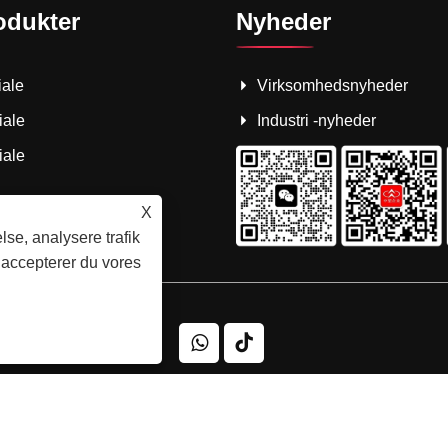
odukter
Nyheder
iale
Virksomhedsnyheder
iale
Industri -nyheder
iale
X
lse, analysere trafik
 accepterer du vores
ang Plastic Products Co., Ltd. Alle rettigheder forbeholdes.