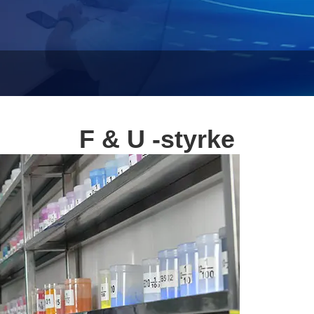
F & U -styrke