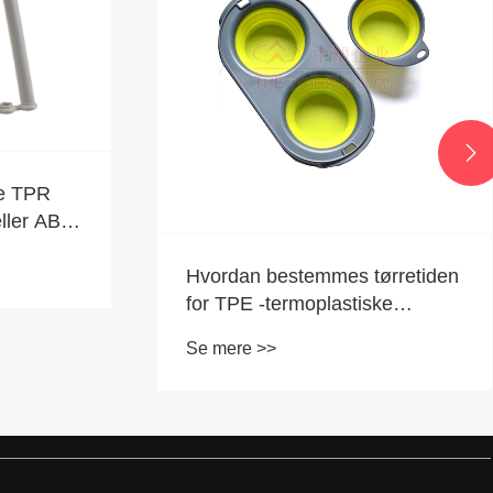

e TPR
ller ABS-
Hvordan bestemmes tørretiden
for TPE -termoplastiske
elastomerer?
Se mere >>