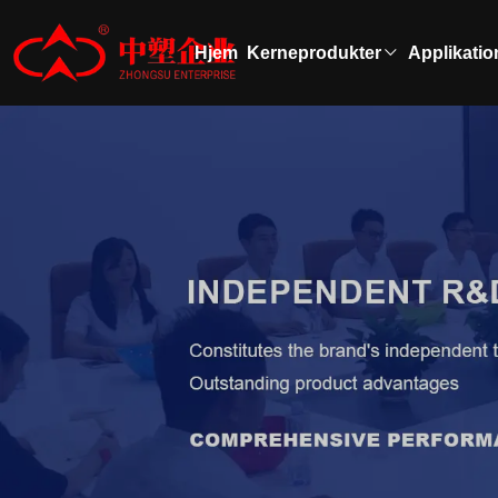
Hjem
Kerneprodukter
Applikatio