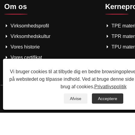
Om os
Kernepr
Virksomhedsprofil
TPE mater
Virksomhedskultur
TPR mater
Vores historie
TPU mater
Vores certifikat
Efter salg
Vi bruger cookies til at tilbyde dig en bedre browsingopleve
på webstedet og tilpasse indhold. Ved at bruge denne side
brug af cookies.
Privatlivspolitik
Afvise
Acceptere
Copyright © 2025 Shenzhenzhongsuw