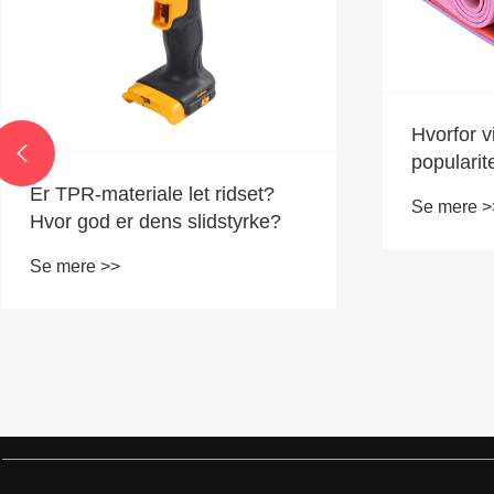
Hvorfor 

popularit
deres fo
Er TPR-materiale let ridset?
Se mere >
producen
Hvor god er dens slidstyrke?
Se mere >>