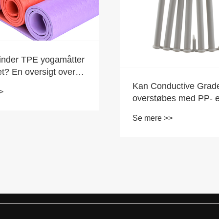
vinder TPE yogamåtter
et? En oversigt over
rdele | Førende TPE-
Kan Conductive Grad
>
t
overstøbes med PP- e
materialer?
Se mere >>