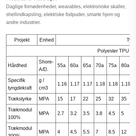
Daglige fornødenheder, wearables, elektroniske skaller,
shellindkapsling, elektriske fodpuder, smarte hjem og
andre industrier.
Projekt
Enhed
Typ
Polyester TPU
Shore-
Hårdhed
55a
60a
65a
70a
75a
80a
A/D.
Specifik
g /
1.16
1.17
1.17
1.18
1.18
1.19
tyngdekraft
cm3
Trækstyrke
MPA
15
17
22
25
32
35
Trækmodul
MPA
2.7
3.2
3.5
3.8
4.5
5
100%
Trækmodul
MPA
4
4.5
5.5
7
8.5
12
300%