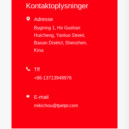
Kontaktoplysninger

Adresse
Bygning 1, He Gushan
Huicheng, Yanluo Street,
Baoan District, Shenzhen,
Kina

Tlf
+86-13713948976
E-mail

mikichou@tpetpr.com