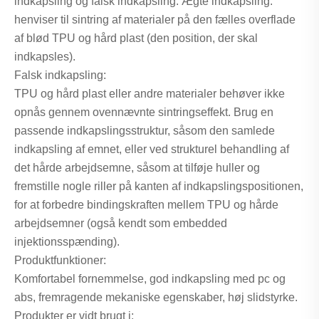
indkapsling og falsk indkapsling. Ægte indkapsling:
henviser til sintring af materialer på den fælles overflade
af blød TPU og hård plast (den position, der skal
indkapsles).
Falsk indkapsling:
TPU og hård plast eller andre materialer behøver ikke
opnås gennem ovennævnte sintringseffekt. Brug en
passende indkapslingsstruktur, såsom den samlede
indkapsling af emnet, eller ved strukturel behandling af
det hårde arbejdsemne, såsom at tilføje huller og
fremstille nogle riller på kanten af ​​indkapslingspositionen,
for at forbedre bindingskraften mellem TPU og hårde
arbejdsemner (også kendt som embedded
injektionsspænding).
Produktfunktioner:
Komfortabel fornemmelse, god indkapsling med pc og
abs, fremragende mekaniske egenskaber, høj slidstyrke.
Produkter er vidt brugt i: