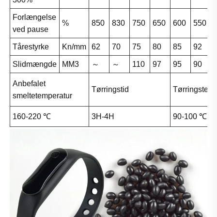
Forlængelse
%
850
830
750
650
600
550
ved pause
Tårestyrke
Kn/mm
62
70
75
80
85
92
Slidmængde
MM3
～
～
110
97
95
90
Anbefalet
Tørringstid
Tørringstemp
smeltetemperatur
160-220 ℃
3H-4H
90-100 ℃