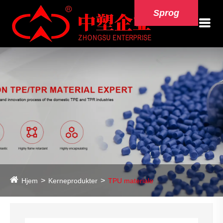
Sprog
Hjem
Kerneprodukter
TPU materiale