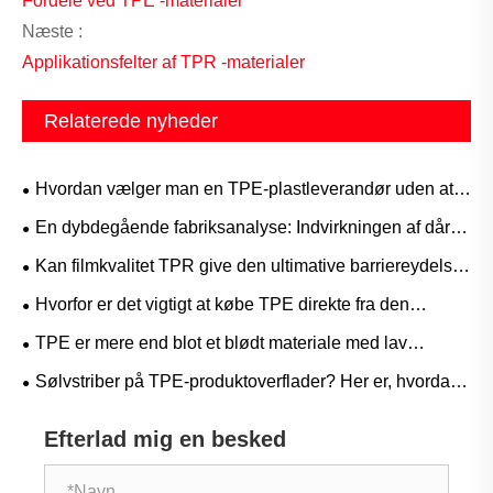
Fordele ved TPE -materialer
Næste :
Applikationsfelter af TPR -materialer
Relaterede nyheder
​Hvordan vælger man en TPE-plastleverandør uden at
løbe ind i faldgruber?
En dybdegående fabriksanalyse: Indvirkningen af ​​dårlig
vedhæftning af TPE-materialer på færdige produkter
Kan filmkvalitet TPR give den ultimative barriereydelse
og elastiske genopretning, der er nødvendig for
Hvorfor er det vigtigt at købe TPE direkte fra den
avancerede medicinske og beskyttende film?
originale producent? En Supply Chain-fordel, du ikke har
TPE er mere end blot et blødt materiale med lav
råd til at ignorere
temperatur – applikationer, hvor det virkelig skinner ved
Sølvstriber på TPE-produktoverflader? Her er, hvordan
høje temperaturer
producenter løser problemet!
Efterlad mig en besked