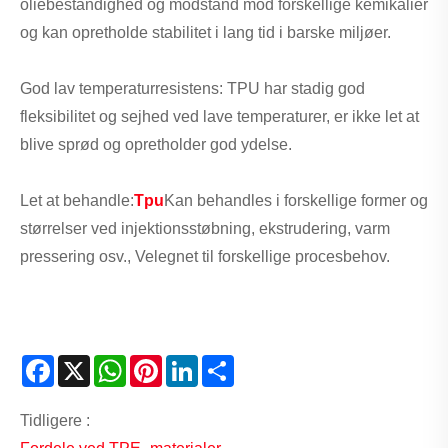
oliebestandighed og modstand mod forskellige kemikalier
og kan opretholde stabilitet i lang tid i barske miljøer.
God lav temperaturresistens: TPU har stadig god
fleksibilitet og sejhed ved lave temperaturer, er ikke let at
blive sprød og opretholder god ydelse.
Let at behandle:
Tpu
Kan behandles i forskellige former og
størrelser ved injektionsstøbning, ekstrudering, varm
pressering osv., Velegnet til forskellige procesbehov.
Facebook
X
WhatsApp
Pinterest
LinkedIn
Share
Tidligere :