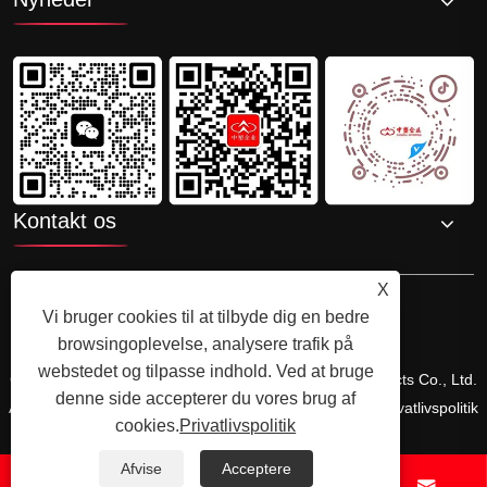
Kontakt os
X
Vi bruger cookies til at tilbyde dig en bedre
browsingoplevelse, analysere trafik på
webstedet og tilpasse indhold. Ved at bruge
Copyright © 2025 Shenzhenzhongsuwang Plastic Products Co., Ltd.
denne side accepterer du vores brug af
Alle rettigheder forbeholdes.
Links
Sitemap
RSS
XML
Privatlivspolitik
cookies.
Privatlivspolitik
Afvise
Acceptere