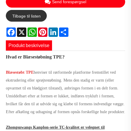
Send forespørgsel
Tilbage til listen
Facebook
X
WhatsApp
Pinterest
LinkedIn
Share
Produkt beskrivelse
Hvad er Blæsestøbning TPE?
Blæsestøbt TPE
henviser til rørformede plastforme fremstillet ved
ekstrudering eller sprøjtestøbning. Mens den stadig er varm (eller
opvarmet til en blødgjort tilstand), anbringes formen i en delt form.
Umiddelbart efter at formen er lukket, indføres trykluft i formen,
hvilket får den til at udvide sig og klæbe til formens indvendige vægge.
Efter afkøling og udtagning af formen opnås forskellige hule produkter.
Zhongsuwangs Kanplon-serie TC-kvalitet er velegnet til