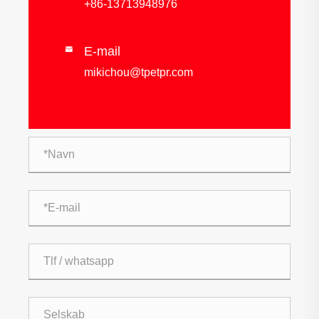
+86-13713948976
E-mail

mikichou@tpetpr.com