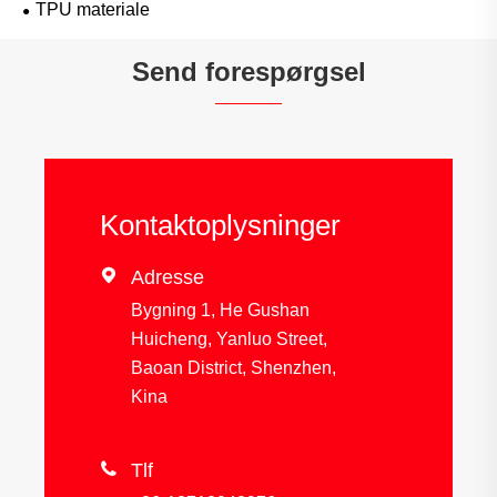
TPU materiale
Send forespørgsel
Kontaktoplysninger

Adresse
Bygning 1, He Gushan
Huicheng, Yanluo Street,
Baoan District, Shenzhen,
Kina

Tlf