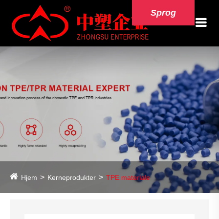
Sprog
Hjem
Kerneprodukter
TPE materiale