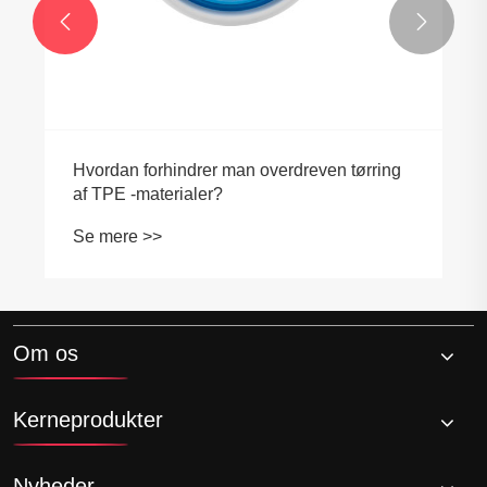


Om os
Kerneprodukter
Nyheder