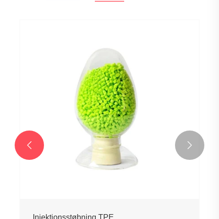
TPE miljøvenlige partikler
Se mere >>

