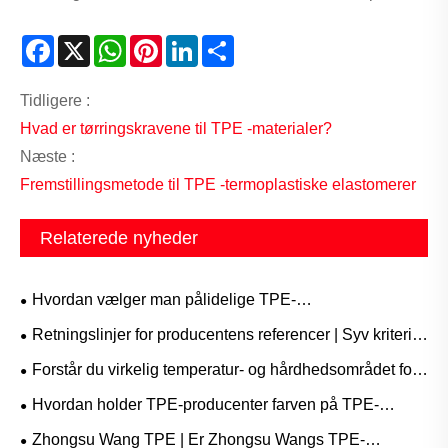
Facebook
X
WhatsApp
Pinterest
LinkedIn
Share
Tidligere :
Hvad er tørringskravene til TPE -materialer?
Næste :
Fremstillingsmetode til TPE -termoplastiske elastomerer
Relaterede nyheder
Hvordan vælger man pålidelige TPE-
råmaterialeleverandører?
Retningslinjer for producentens referencer | Syv kriterier
for at hjælpe dig med at vælge det rigtige TPE-materiale!
Forstår du virkelig temperatur- og hårdhedsområdet for
TPE-indkapsling?
Hvordan holder TPE-producenter farven på TPE-
råmaterialer ensartet?
Zhongsu Wang TPE | Er Zhongsu Wangs TPE-