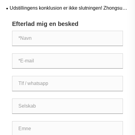
sportsudstyr olie- og pletbestandigt?
Udstillingens konklusion er ikke slutningen! Zhongsu
Wang Enterprises TPE fortsætter med at udvikle sig og
Efterlad mig en besked
vokser sideløbende med fremtidens fremstilling.