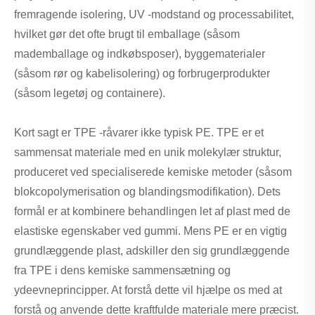
fremragende isolering, UV -modstand og processabilitet,
hvilket gør det ofte brugt til emballage (såsom
mademballage og indkøbsposer), byggematerialer
(såsom rør og kabelisolering) og forbrugerprodukter
(såsom legetøj og containere).
Kort sagt er TPE -råvarer ikke typisk PE. TPE er et
sammensat materiale med en unik molekylær struktur,
produceret ved specialiserede kemiske metoder (såsom
blokcopolymerisation og blandingsmodifikation). Dets
formål er at kombinere behandlingen let af plast med de
elastiske egenskaber ved gummi. Mens PE er en vigtig
grundlæggende plast, adskiller den sig grundlæggende
fra TPE i dens kemiske sammensætning og
ydeevneprincipper. At forstå dette vil hjælpe os med at
forstå og anvende dette kraftfulde materiale mere præcist.