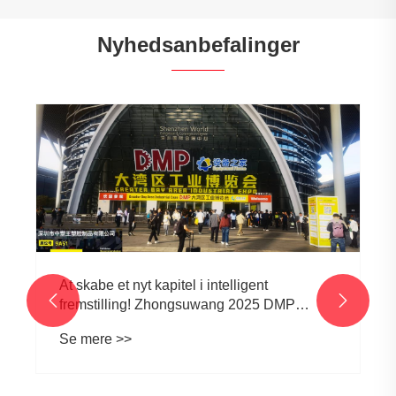
Nyhedsanbefalinger
Hvordan forbedrer TPE -indkapsling
produktydelsen og sikkerhed?
Se mere >>

