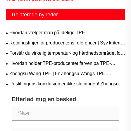
Relaterede nyheder
Hvordan vælger man pålidelige TPE-
råmaterialeleverandører?
Retningslinjer for producentens referencer | Syv kriterier
for at hjælpe dig med at vælge det rigtige TPE-materiale!
Forstår du virkelig temperatur- og hårdhedsområdet for
TPE-indkapsling?
Hvordan holder TPE-producenter farven på TPE-
råmaterialer ensartet?
Zhongsu Wang TPE | Er Zhongsu Wangs TPE-
sportsudstyr olie- og pletbestandigt?
Udstillingens konklusion er ikke slutningen! Zhongsu
Wang Enterprises TPE fortsætter med at udvikle sig og
Efterlad mig en besked
vokser sideløbende med fremtidens fremstilling.