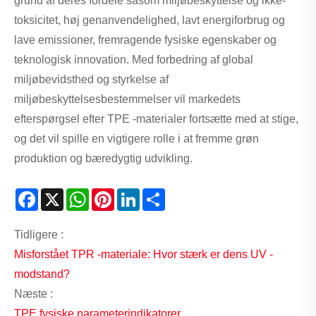
grund af deres fordele såsom miljøbeskyttelse og ikke-
toksicitet, høj genanvendelighed, lavt energiforbrug og
lave emissioner, fremragende fysiske egenskaber og
teknologisk innovation. Med forbedring af global
miljøbevidsthed og styrkelse af
miljøbeskyttelsesbestemmelser vil markedets
efterspørgsel efter TPE -materialer fortsætte med at stige,
og det vil spille en vigtigere rolle i at fremme grøn
produktion og bæredygtig udvikling.
Facebook
X
WhatsApp
Pinterest
LinkedIn
Share
Tidligere :
Misforstået TPR -materiale: Hvor stærk er dens UV -
modstand?
Næste :
TPE fysiske parameterindikatorer