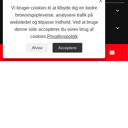
X
Vi bruger cookies til at tilbyde dig en bedre
Om os
browsingoplevelse, analysere trafik på
webstedet og tilpasse indhold. Ved at bruge
Kerneprodukter
denne side accepterer du vores brug af
cookies.
Privatlivspolitik
Nyheder
Afvise
Acceptere




Kontakt os