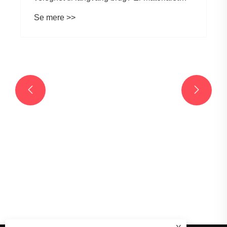
sikkert?
Se mere >>

