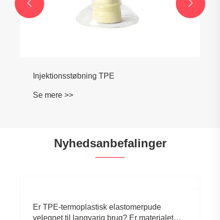


Injektionsstøbningskvalitet TPR
Se mere >>
Nyhedsanbefalinger
Er TPE-termoplastisk elastomerpude
velegnet til langvarig brug? Er materialet