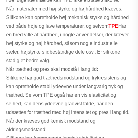
I de følgende tilfælde kan TPE ikke erstatte silikone:
Når materialer med høj styrke og højhårdhed kræves:
Silikone kan opretholde høj mekanisk styrke og hårdhed
ved både høje og lave temperaturer, og selvom
TPE
Har
en bred vifte af hårdhed, i nogle anvendelser, der kræver
høj styrke og høj hårdhed, såsom nogle industrielle
sæler, højstyrke slidbestandige dele osv., Er silikone
stadig et bedre valg.
Når træthed og pres skal modstå i lang tid:
Silikone har god træthedsmodstand og trykresistens og
kan opretholde stabil ydeevne under langvarig tryk og
træthed. Selvom TPE også har en vis elasticitet og
sejhed, kan dens ydeevne gradvist falde, når den
udsættes for træthed med høj intensitet og pres i lang tid.
Når der kræves god kemisk modstand og
aldringsmodstand: