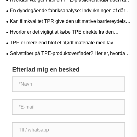
løbe ind i faldgruber?
En dybdegående fabriksanalyse: Indvirkningen af ​​dårlig
vedhæftning af TPE-materialer på færdige produkter
Kan filmkvalitet TPR give den ultimative barriereydelse
og elastiske genopretning, der er nødvendig for
Hvorfor er det vigtigt at købe TPE direkte fra den
avancerede medicinske og beskyttende film?
originale producent? En Supply Chain-fordel, du ikke har
TPE er mere end blot et blødt materiale med lav
råd til at ignorere
temperatur – applikationer, hvor det virkelig skinner ved
Sølvstriber på TPE-produktoverflader? Her er, hvordan
høje temperaturer
producenter løser problemet!
Efterlad mig en besked