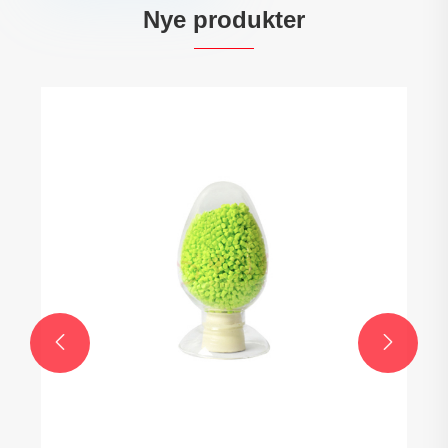
Nye produkter
TPR sprøjtestøbningsmaterialer
Se mere >>

