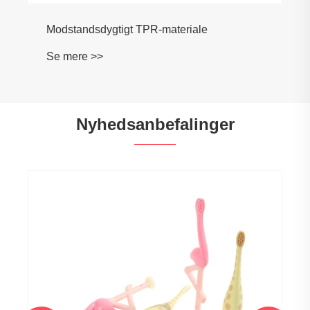
Nyhedsanbefalinger
TPE termoplastiske elastomerer materiale
dårligt misfarvet? Problemer Svar
Se mere >>