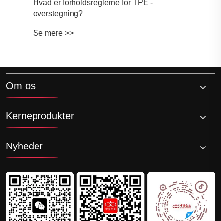
Hvad er forholdsreglerne for TPE -
overstegning?
Se mere >>
Om os
Kerneprodukter
Nyheder