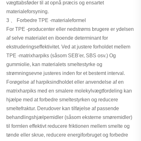
vægttabsføder til at opnå præcis og ensartet
materialeforsyning.
3 、 Forbedre TPE -materialeformel
For TPE -producenter eller nedstrøms brugere er ydelsen
af ​​selve materialet en iboende determinant for
ekstruderingseffektivitet. Ved at justere forholdet mellem
TPE -matrixharpiks (såsom SEB'er, SBS osv.) Og
gummiolie, kan materialets smeltestyrke og
strømningsevne justeres inden for et bestemt interval.
Forøgelse af harpiksindholdet eller anvendelse af en
matrixharpiks med en smalere molekylvægtfordeling kan
hjælpe med at forbedre smeltestyrken og reducere
smeltefraktur. Derudover kan tilføjelse af passende
behandlingshjælpemidler (såsom eksterne smøremidler)
til formlen effektivt reducere friktionen mellem smelte og
tønde eller skrue, reducere energiforbruget og forbedre