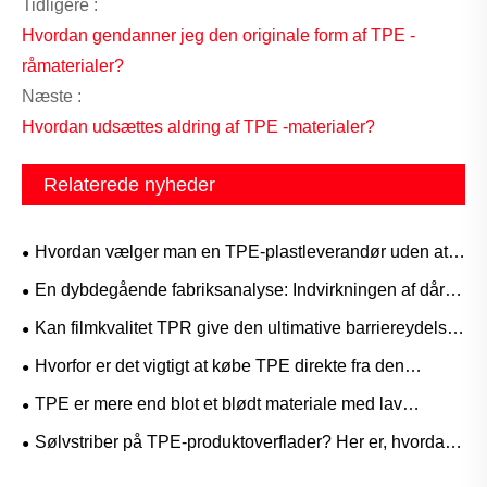
Tidligere :
Hvordan gendanner jeg den originale form af TPE -
råmaterialer?
Næste :
Hvordan udsættes aldring af TPE -materialer?
Relaterede nyheder
​Hvordan vælger man en TPE-plastleverandør uden at
løbe ind i faldgruber?
En dybdegående fabriksanalyse: Indvirkningen af ​​dårlig
vedhæftning af TPE-materialer på færdige produkter
Kan filmkvalitet TPR give den ultimative barriereydelse
og elastiske genopretning, der er nødvendig for
Hvorfor er det vigtigt at købe TPE direkte fra den
avancerede medicinske og beskyttende film?
originale producent? En Supply Chain-fordel, du ikke har
TPE er mere end blot et blødt materiale med lav
råd til at ignorere
temperatur – applikationer, hvor det virkelig skinner ved
Sølvstriber på TPE-produktoverflader? Her er, hvordan
høje temperaturer
producenter løser problemet!