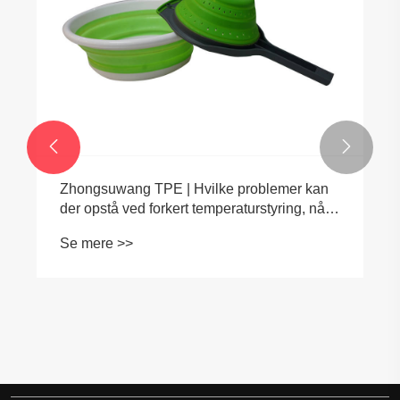


Zhongsuwang TPE | Hvilke problemer kan
der opstå ved forkert temperaturstyring, når
man behandler TPE -forbindelser?
Se mere >>