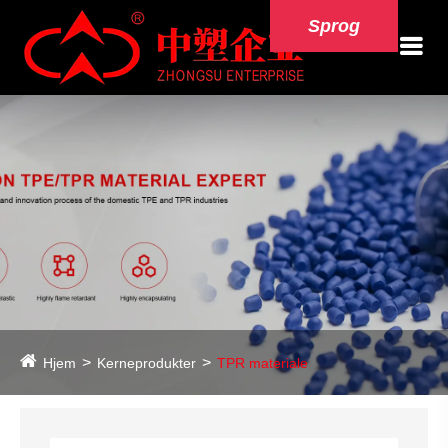
Sprog
Hjem
Kerneprodukter
TPR materiale