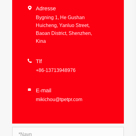

Adresse
Bygning 1, He Gushan
Huicheng, Yanluo Street,
Baoan District, Shenzhen,
Kina

Tlf
+86-13713948976
E-mail

mikichou@tpetpr.com