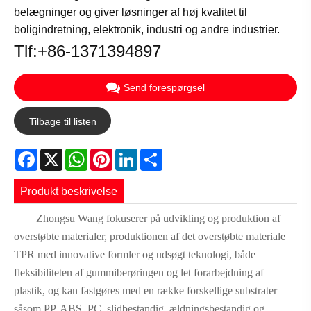
belægninger og giver løsninger af høj kvalitet til
boligindretning, elektronik, industri og andre industrier.
Tlf:+86-1371394897
Send forespørgsel
Tilbage til listen
Facebook
X
WhatsApp
Pinterest
LinkedIn
Share
Produkt beskrivelse
Zhongsu Wang fokuserer på udvikling og produktion af
overstøbte materialer, produktionen af det overstøbte materiale
TPR med innovative formler og udsøgt teknologi, både
fleksibiliteten af gummiberøringen og let forarbejdning af
plastik, og kan fastgøres med en række forskellige substrater
såsom PP, ABS, PC, slidbestandig, ældningsbestandig og