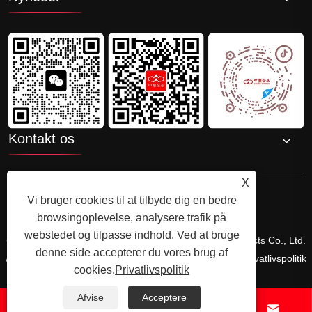
Kontakt os
X
Vi bruger cookies til at tilbyde dig en bedre
browsingoplevelse, analysere trafik på
webstedet og tilpasse indhold. Ved at bruge
Copyright © 2025 Shenzhenzhongsuwang Plastic Products Co., Ltd.
denne side accepterer du vores brug af
Alle rettigheder forbeholdes.
Links
Sitemap
RSS
XML
Privatlivspolitik
cookies.
Privatlivspolitik
Afvise
Acceptere



