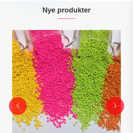
Nye produkter
Belagt TPE -råmateriale
Se mere >>

