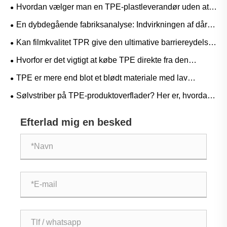
​Hvordan vælger man en TPE-plastleverandør uden at
løbe ind i faldgruber?
En dybdegående fabriksanalyse: Indvirkningen af ​​dårlig
vedhæftning af TPE-materialer på færdige produkter
Kan filmkvalitet TPR give den ultimative barriereydelse
og elastiske genopretning, der er nødvendig for
Hvorfor er det vigtigt at købe TPE direkte fra den
avancerede medicinske og beskyttende film?
originale producent? En Supply Chain-fordel, du ikke har
TPE er mere end blot et blødt materiale med lav
råd til at ignorere
temperatur – applikationer, hvor det virkelig skinner ved
Sølvstriber på TPE-produktoverflader? Her er, hvordan
høje temperaturer
producenter løser problemet!
Efterlad mig en besked