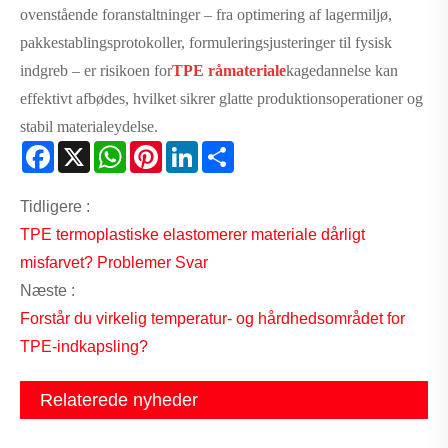
ovenstående foranstaltninger – fra optimering af lagermiljø,
pakkestablingsprotokoller, formuleringsjusteringer til fysisk
indgreb – er risikoen for
TPE råmateriale
kagedannelse kan
effektivt afbødes, hvilket sikrer glatte produktionsoperationer og
stabil materialeydelse.
Facebook
X
WhatsApp
Pinterest
LinkedIn
Share
Tidligere :
TPE termoplastiske elastomerer materiale dårligt
misfarvet? Problemer Svar
Næste :
Forstår du virkelig temperatur- og hårdhedsområdet for
TPE-indkapsling?
Relaterede nyheder