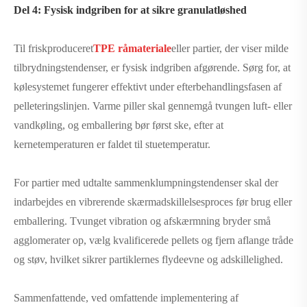
Del 4: Fysisk indgriben for at sikre granulatløshed
Til friskproduceret
TPE råmateriale
eller partier, der viser milde
tilbrydningstendenser, er fysisk indgriben afgørende. Sørg for, at
kølesystemet fungerer effektivt under efterbehandlingsfasen af ​​
pelleteringslinjen. Varme piller skal gennemgå tvungen luft- eller
vandkøling, og emballering bør først ske, efter at
kernetemperaturen er faldet til stuetemperatur.
For partier med udtalte sammenklumpningstendenser skal der
indarbejdes en vibrerende skærmadskillelsesproces før brug eller
emballering. Tvunget vibration og afskærmning bryder små
agglomerater op, vælg kvalificerede pellets og fjern aflange tråde
og støv, hvilket sikrer partiklernes flydeevne og adskillelighed.
Sammenfattende, ved omfattende implementering af