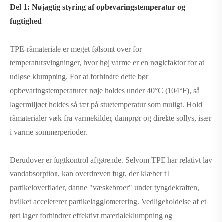
Del 1: Nøjagtig styring af opbevaringstemperatur og
fugtighed
TPE-råmateriale er meget følsomt over for
temperatursvingninger, hvor høj varme er en nøglefaktor for at
udløse klumpning. For at forhindre dette bør
opbevaringstemperaturer nøje holdes under 40°C (104°F), så
lagermiljøet holdes så tæt på stuetemperatur som muligt. Hold
råmaterialer væk fra varmekilder, damprør og direkte sollys, især
i varme sommerperioder.
Derudover er fugtkontrol afgørende. Selvom TPE har relativt lav
vandabsorption, kan overdreven fugt, der klæber til
partikeloverflader, danne "væskebroer" under tyngdekraften,
hvilket accelererer partikelagglomerering. Vedligeholdelse af et
tørt lager forhindrer effektivt materialeklumpning og