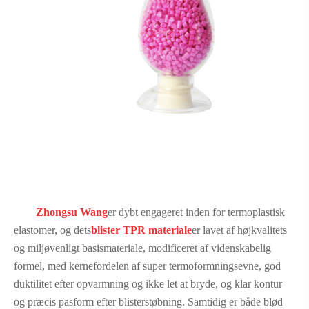
Zhongsu Wang
er dybt engageret inden for termoplastisk
elastomer, og dets
blister TPR materiale
er lavet af højkvalitets
og miljøvenligt basismateriale, modificeret af videnskabelig
formel, med kernefordelen af ​​super termoformningsevne, god
duktilitet efter opvarmning og ikke let at bryde, og klar kontur
og præcis pasform efter blisterstøbning. Samtidig er både blød