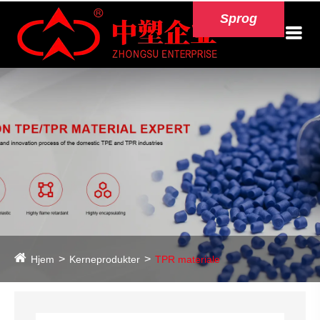
Sprog
Hjem
Kerneprodukter
TPR materiale