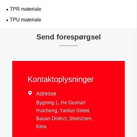
TPR materiale
TPU materiale
Send forespørgsel
Kontaktoplysninger

Adresse
Bygning 1, He Gushan
Huicheng, Yanluo Street,
Baoan District, Shenzhen,
Kina