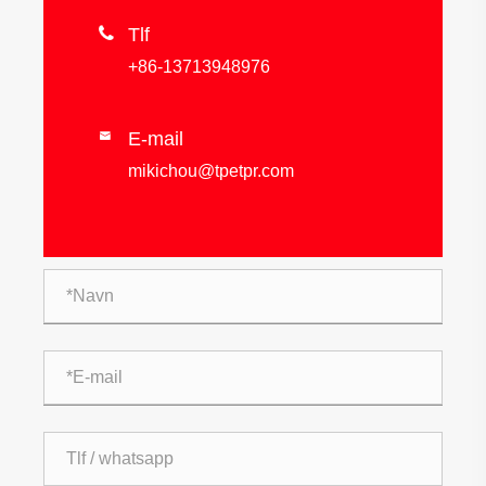

Tlf
+86-13713948976
E-mail

mikichou@tpetpr.com