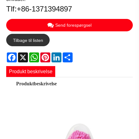
Tlf:+86-1371394897
Send forespørgsel
Tilbage til listen
Facebook
X
WhatsApp
Pinterest
LinkedIn
Share
Produkt beskrivelse
Produktbeskrivelse