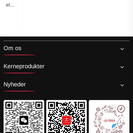
materialefyldning under forarbejdningen af ​​
modificeret TPE med matfinish?
Se mere >>
Om os
Kerneprodukter
Nyheder