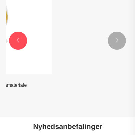


TPE til sprøjtestøbning
Se mere >>
Nyhedsanbefalinger