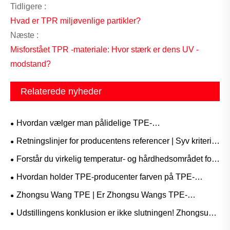
Tidligere :
Hvad er TPR miljøvenlige partikler?
Næste :
Misforstået TPR -materiale: Hvor stærk er dens UV -
modstand?
Relaterede nyheder
Hvordan vælger man pålidelige TPE-
råmaterialeleverandører?
Retningslinjer for producentens referencer | Syv kriterier
for at hjælpe dig med at vælge det rigtige TPE-materiale!
Forstår du virkelig temperatur- og hårdhedsområdet for
TPE-indkapsling?
Hvordan holder TPE-producenter farven på TPE-
råmaterialer ensartet?
Zhongsu Wang TPE | Er Zhongsu Wangs TPE-
sportsudstyr olie- og pletbestandigt?
Udstillingens konklusion er ikke slutningen! Zhongsu
Wang Enterprises TPE fortsætter med at udvikle sig og