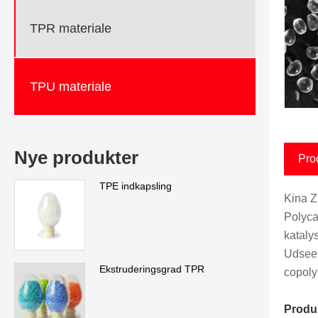
TPR materiale
TPU materiale
Nye produkter
Pro
TPE indkapsling
Kina Z
Polyca
katalys
Udseen
Ekstruderingsgrad TPR
copoly
Produk