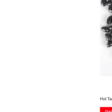
Hot Ta
Rel