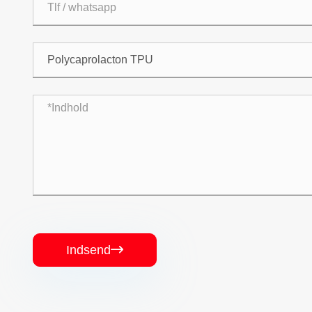
Indsend
