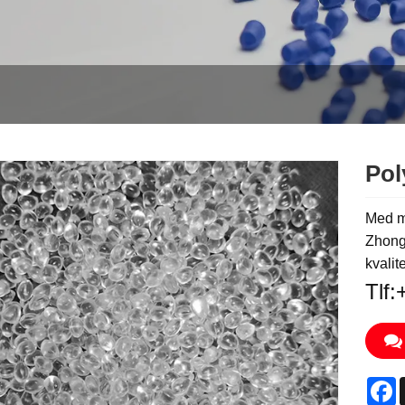
Pol
Med m
Zhongs
kvali
Tlf
F