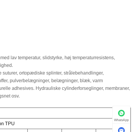
 med lav temperatur, slidstyrke, høj temperaturresistens,
ighed.
e suturer, ortopædiske splinter, strålebehandlinger,
offer, pulverbelægninger, belægninger, blæk, varm
relle adhesives. Hydrauliske cylinderforseglinger, membraner,
ngsnet osv.
WhatsApp
ton TPU