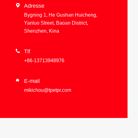

Adresse
Bygning 1, He Gushan Huicheng,
Yanluo Street, Baoan District,
Shenzhen, Kina

Tlf
+86-13713948976
E-mail

mikichou@tpetpr.com