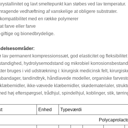
krystallinitet og lavt smeltepunkt kan støbes ved lav temperatur.
mragende vedhæftning af vanskelige at obligere substrater.
 kompatibilitet med en række polymerer
 at farve eller farve
-giftige og bionedbrydelige.
delsesområder:
r lav permanent kompressionssæt, god elasticitet og fleksibilitet
standighed, hydrolysemodstand og mikrobiel korrosionsbestand
er bruges i vid udstrækning i: kirurgisk medicinsk felt, kirurgisk
sbandager, tandindtryk, håndlavede modeller, organiske farvest
klæbemidler, ikke-vævede klæbemidler, skødematerialer, struktu
med høj efterspørgsel, trådhjul, spindelhjul, koblinger, stik, tørri
kt
Enhed
Typeværdi
Polycaprolac