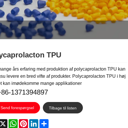
ycaprolacton TPU
ange års erfaring med produktion af polycaprolacton TPU kan
u levere en bred vifte af produkter. Polycaprolacton TPU i høj
tet kan imødekomme mange applikationer
:+86-1371394897
Send forespørgsel
Tilbage til listen
acebook
X
WhatsApp
Pinterest
LinkedIn
Share