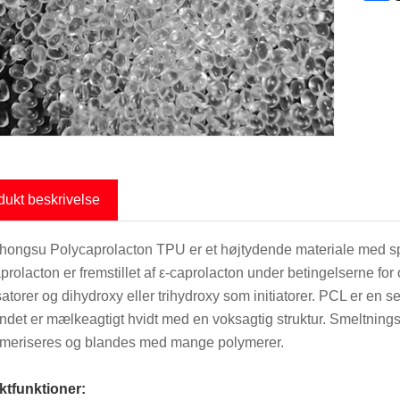
dukt beskrivelse
hongsu Polycaprolacton TPU er et højtydende materiale med specie
prolacton er fremstillet af ε-caprolacton under betingelserne fo
atorer og dihydroxy eller trihydroxy som initiatorer. PCL er en s
det er mælkeagtigt hvidt med en voksagtig struktur. Smeltning
meriseres og blandes med mange polymerer.
tfunktioner: