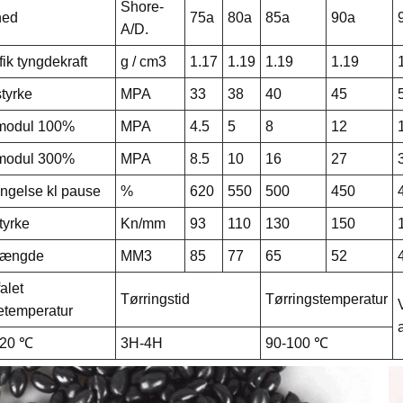
Shore-
hed
75a
80a
85a
90a
A/D.
ik tyngdekraft
g / cm3
1.17
1.19
1.19
1.19
tyrke
MPA
33
38
40
45
modul 100%
MPA
4.5
5
8
12
modul 300%
MPA
8.5
10
16
27
ngelse kl pause
%
620
550
500
450
tyrke
Kn/mm
93
110
130
150
mængde
MM3
85
77
65
52
alet
Tørringstid
Tørringstemperatur
etemperatur
220 ℃
3H-4H
90-100 ℃