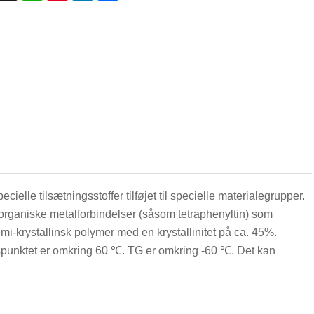
lle tilsætningsstoffer tilføjet til specielle materialegrupper.
r organiske metalforbindelser (såsom tetraphenyltin) som
emi-krystallinsk polymer med en krystallinitet på ca. 45%.
spunktet er omkring 60 ℃. TG er omkring -60 ℃. Det kan