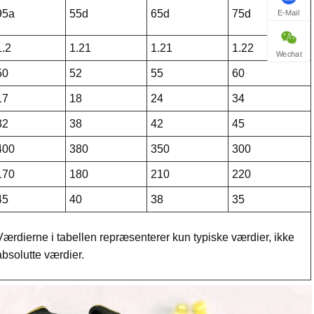
95a
55d
65d
75d
E-Mail
1.2
1.21
1.21
1.22
Wechat
50
52
55
60
17
18
24
34
32
38
42
45
400
380
350
300
170
180
210
220
45
40
38
35
Værdierne i tabellen repræsenterer kun typiske værdier, ikke
absolutte værdier.