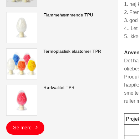
1. høj 
2. Fre
Flammehæmmende TPU
3. god
4.. Let
5. Ikke
Termoplastisk elastomer TPR
Anven
Det ha
oliebe
Produkt
harpik
Rørkvalitet TPR
smelte
ruller 
Proje
Se mere