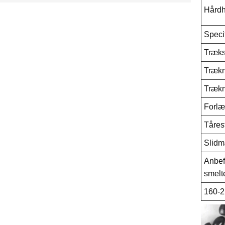
Hård
Specif
Træks
Træk
Træk
Forlæ
Tåres
Slid
Anbef
smelt
160-