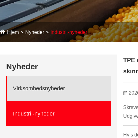
Hjem
Nyheder
Industri -nyheder
TPE e
Nyheder
skin
Virksomhedsnyheder
202
Skreve
Industri -nyheder
Udgive
Hvis du