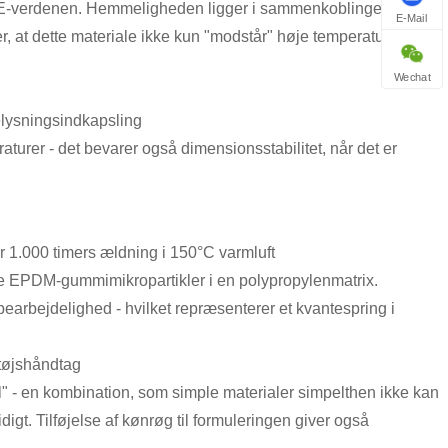
E-verdenen. Hemmeligheden ligger i sammenkoblingen af ​​
E-Mail
 at dette materiale ikke kun "modstår" høje temperaturer - det
Wechat
elysningsindkapsling
urer - det bevarer også dimensionsstabilitet, når det er
r 1.000 timers ældning i 150°C varmluft
ne EPDM-gummimikropartikler i en polypropylenmatrix.
earbejdelighed - hvilket repræsenterer et kvantespring i
tøjshåndtag
l" - en kombination, som simple materialer simpelthen ikke kan
igt. Tilføjelse af kønrøg til formuleringen giver også