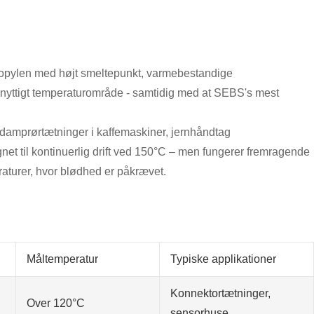
opylen med højt smeltepunkt, varmebestandige
lig nyttigt temperaturområde - samtidig med at SEBS's mest
damprørtætninger i kaffemaskiner, jernhåndtag
egnet til kontinuerlig drift ved 150°C – men fungerer fremragende
raturer, hvor blødhed er påkrævet.
Måltemperatur
Typiske applikationer
Konnektortætninger,
Over 120°C
sensorhuse