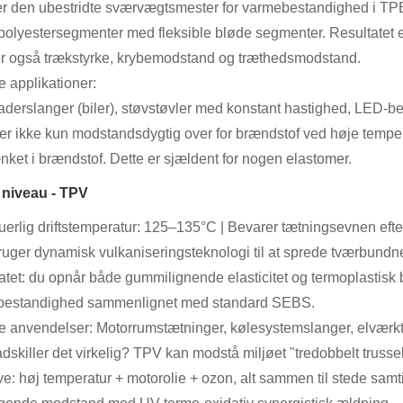
er den ubestridte sværvægtsmester for varmebestandighed i TP
polyestersegmenter med fleksible bløde segmenter. Resultatet er,
r også trækstyrke, krybemodstand og træthedsmodstand.
e applikationer:
aderslanger (biler), støvstøvler med konstant hastighed, LED-b
r ikke kun modstandsdygtig over for brændstof ved høje temperat
ket i brændstof. Dette er sjældent for nogen elastomer.
 niveau - TPV
uerlig driftstemperatur: 125–135°C | Bevarer tætningsevnen efte
uger dynamisk vulkaniseringsteknologi til at sprede tværbund
atet: du opnår både gummilignende elasticitet og termoplastisk b
bestandighed sammenlignet med standard SEBS.
e anvendelser: Motorrumstætninger, kølesystemslanger, elværk
dskiller det virkelig? TPV kan modstå miljøet "tredobbelt trusse
ve: høj temperatur + motorolie + ozon, alt sammen til stede samtid