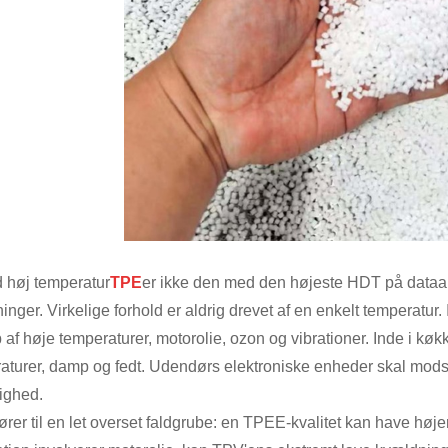
 høj temperatur
TPE
er ikke den med den højeste HDT på dataar
inger. Virkelige forhold er aldrig drevet af en enkelt temperatur. I
 af høje temperaturer, motorolie, ozon og vibrationer. Inde i kø
aturer, damp og fedt. Udendørs elektroniske enheder skal mods
tighed.
fører til en let overset faldgrube: en TPEE-kvalitet kan have 