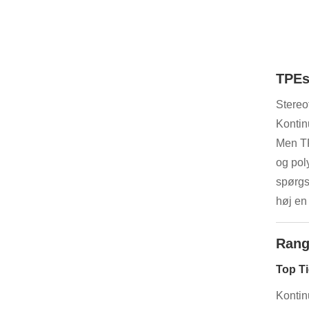
TPEs
Stereo
Kontin
Men TP
og pol
spørgs
høj en
Range
Top T
Kontin