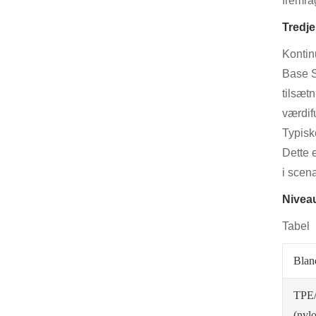
fremra
Tredj
Kontin
Base S
tilsæt
værdif
Typisk
Dette 
i scen
Niveau
Tabel
Blan
TPE
(nyl