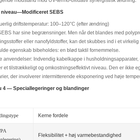
gende modstand mod UV-termo-oxidativ synergistisk ældning.
e niveau—Modificeret SEBS
uerlig driftstemperatur: 100–120°C (efter ændring)
EBS har sine begrænsninger. Men når det blandes med polypr
ningsstoffer eller nanofyldstoffer, kan det skubbes ind i et virke
ulde egenskab bibeholdes: en blød taktil fornemmelse.
e anvendelser: Indvendig kabelkappe i husholdningsapparater, 
er et tilstrækkeligt og omkostningseffektivt niveau. Den er ikke 
arier, der involverer intermitterende eksponering ved høje tempe
 4 — Speciallegeringer og blandinger
dingstype
Kerne fordele
/PA
Fleksibilitet + høj varmebestandighed
onlegering)