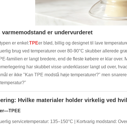
 varmemodstand er undervurderet
typen er enkel:
TPE
er blød, billig og designet til lave temperat
uerlig brug ved temperaturer over 80-90°C skubber allerede gr
E-familien er langt bredere, end de fleste købere er klar over. 
ymerlegering har skubbet visse underklasser langt ud over, hvad
mål er ikke "Kan TPE modstå høje temperaturer?" men snarere "
 temperatur?"
ring: Hvilke materialer holder virkelig ved hv
ier—TPEE
uerlig servicetemperatur: 135–150°C | Kortvarig modstand: Ove