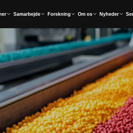
ner
Samarbejde
Forskning
Om os
Nyheder
Se