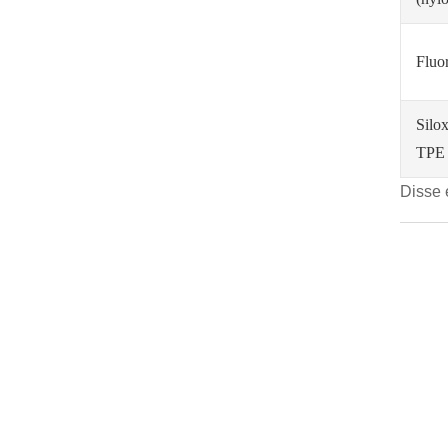
Fluo
Silo
TPE
Disse e