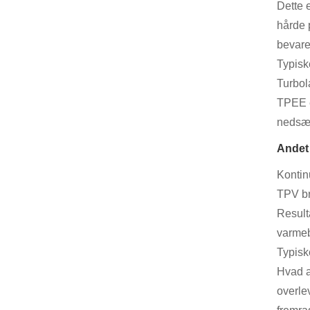
Dette 
hårde 
bevare
Typisk
Turbol
TPEE e
nedsæn
Andet
Kontin
TPV br
Result
varme
Typisk
Hvad a
overle