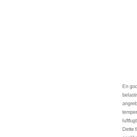
En god
belastn
angreb
temper
luftfug
Dette 