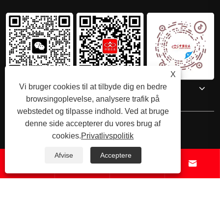
X
Kontakt os
Vi bruger cookies til at tilbyde dig en bedre
browsingoplevelse, analysere trafik på
webstedet og tilpasse indhold. Ved at bruge
denne side accepterer du vores brug af
cookies.
Privatlivspolitik
Afvise
Acceptere
Copyright © 2025 Shenzhenzhongsuwang Plastic Products Co., Ltd.




Alle rettigheder forbeholdes.
Links
Sitemap
RSS
XML
Privatlivspolitik