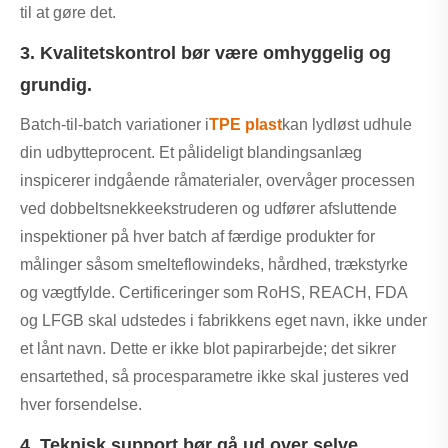
til at gøre det.
3. Kvalitetskontrol bør være omhyggelig og
grundig.
Batch-til-batch variationer i
TPE plast
kan lydløst udhule
din udbytteprocent. Et pålideligt blandingsanlæg
inspicerer indgående råmaterialer, overvåger processen
ved dobbeltsnekkeekstruderen og udfører afsluttende
inspektioner på hver batch af færdige produkter for
målinger såsom smelteflowindeks, hårdhed, trækstyrke
og vægtfylde. Certificeringer som RoHS, REACH, FDA
og LFGB skal udstedes i fabrikkens eget navn, ikke under
et lånt navn. Dette er ikke blot papirarbejde; det sikrer
ensartethed, så procesparametre ikke skal justeres ved
hver forsendelse.
4. Teknisk support bør gå ud over selve