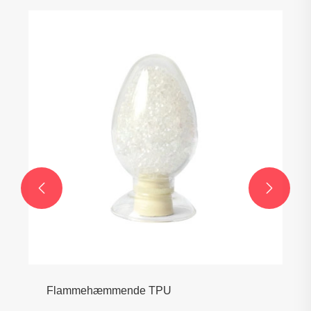


Flammehæmmende TPU