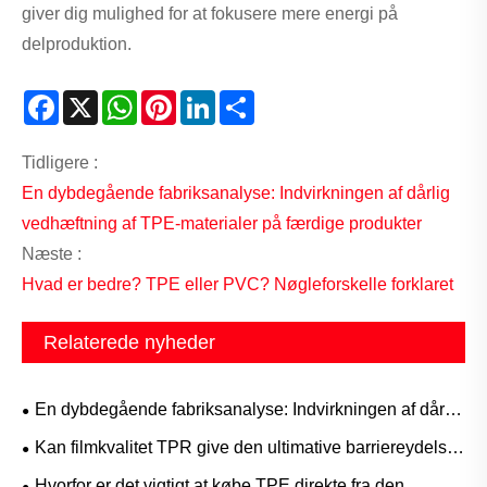
giver dig mulighed for at fokusere mere energi på
delproduktion.
Facebook
X
WhatsApp
Pinterest
LinkedIn
Share
Tidligere :
En dybdegående fabriksanalyse: Indvirkningen af ​​dårlig
vedhæftning af TPE-materialer på færdige produkter
Næste :
Hvad er bedre? TPE eller PVC? Nøgleforskelle forklaret
Relaterede nyheder
En dybdegående fabriksanalyse: Indvirkningen af ​​dårlig
vedhæftning af TPE-materialer på færdige produkter
Kan filmkvalitet TPR give den ultimative barriereydelse
og elastiske genopretning, der er nødvendig for
Hvorfor er det vigtigt at købe TPE direkte fra den