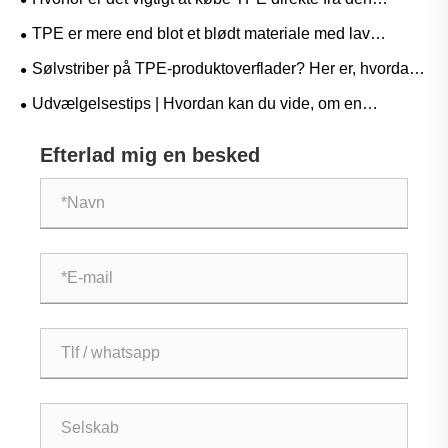
avancerede medicinske og beskyttende film?
originale producent? En Supply Chain-fordel, du ikke har
TPE er mere end blot et blødt materiale med lav
råd til at ignorere
temperatur – applikationer, hvor det virkelig skinner ved
Sølvstriber på TPE-produktoverflader? Her er, hvordan
høje temperaturer
producenter løser problemet!
Udvælgelsestips | Hvordan kan du vide, om en
producents påstand om "FDA-overholdelse" er ægte, når
Efterlad mig en besked
du vælger TPE-materialer?